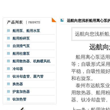
远航向您浅析船用离心泵
船用泵、船用水泵
远航向您浅析船
船用粉碎泵
远航向
自润滑气泵
船用柱塞泵
船用离心泵适用
船用散热器、机舱暖风机
等；自吸形式采
冷却器
平稳，自吸性能
钛冷却盘管、蒸汽管
和右旋泵。
换热器
泰州市远航泵业
护套加热器
用散热器
、
船用
器
、
钛冷却盘管
钛加热管
上一条：
船用汽